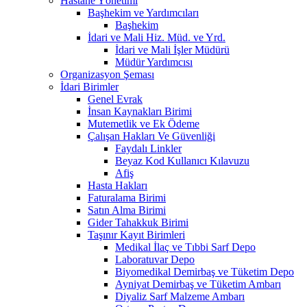
Hastane Yönetimi
Başhekim ve Yardımcıları
Başhekim
İdari ve Mali Hiz. Müd. ve Yrd.
İdari ve Mali İşler Müdürü
Müdür Yardımcısı
Organizasyon Şeması
İdari Birimler
Genel Evrak
İnsan Kaynakları Birimi
Mutemetlik ve Ek Ödeme
Çalışan Hakları Ve Güvenliği
Faydalı Linkler
Beyaz Kod Kullanıcı Kılavuzu
Afiş
Hasta Hakları
Faturalama Birimi
Satın Alma Birimi
Gider Tahakkuk Birimi
Taşınır Kayıt Birimleri
Medikal İlaç ve Tıbbi Sarf Depo
Laboratuvar Depo
Biyomedikal Demirbaş ve Tüketim Depo
Ayniyat Demirbaş ve Tüketim Ambarı
Diyaliz Sarf Malzeme Ambarı