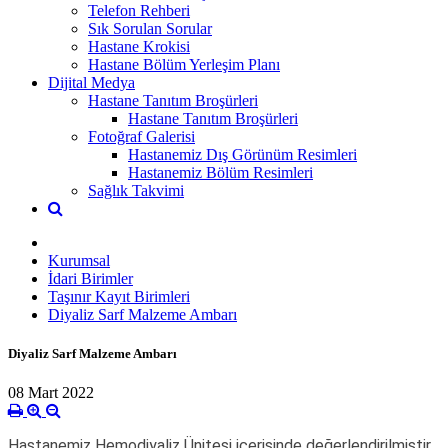
Telefon Rehberi
Sık Sorulan Sorular
Hastane Krokisi
Hastane Bölüm Yerleşim Planı
Dijital Medya
Hastane Tanıtım Broşürleri
Hastane Tanıtım Broşürleri
Fotoğraf Galerisi
Hastanemiz Dış Görünüm Resimleri
Hastanemiz Bölüm Resimleri
Sağlık Takvimi
Kurumsal
İdari Birimler
Taşınır Kayıt Birimleri
Diyaliz Sarf Malzeme Ambarı
Diyaliz Sarf Malzeme Ambarı
08 Mart 2022
Hastanemiz Hemodiyaliz Ünitesi içerisinde değerlendirilmiştir.