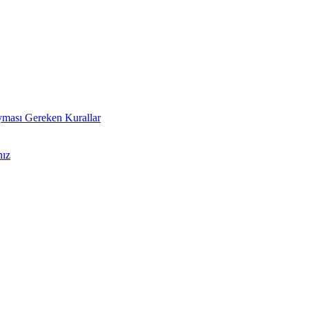
 Uyması Gereken Kurallar
nız