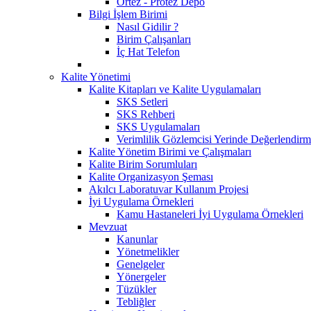
Ortez - Protez Depo
Bilgi İşlem Birimi
Nasıl Gidilir ?
Birim Çalışanları
İç Hat Telefon
Kalite Yönetimi
Kalite Kitapları ve Kalite Uygulamaları
SKS Setleri
SKS Rehberi
SKS Uygulamaları
Verimlilik Gözlemcisi Yerinde Değerlendirm
Kalite Yönetim Birimi ve Çalışmaları
Kalite Birim Sorumluları
Kalite Organizasyon Şeması
Akılcı Laboratuvar Kullanım Projesi
İyi Uygulama Örnekleri
Kamu Hastaneleri İyi Uygulama Örnekleri
Mevzuat
Kanunlar
Yönetmelikler
Genelgeler
Yönergeler
Tüzükler
Tebliğler