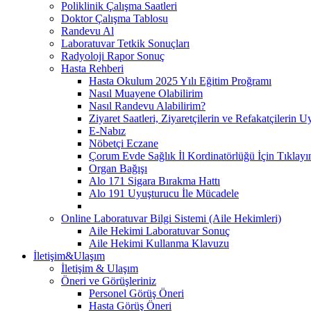
Poliklinik Çalışma Saatleri
Doktor Çalışma Tablosu
Randevu Al
Laboratuvar Tetkik Sonuçları
Radyoloji Rapor Sonuç
Hasta Rehberi
Hasta Okulum 2025 Yılı Eğitim Proğramı
Nasıl Muayene Olabilirim
Nasıl Randevu Alabilirim?
Ziyaret Saatleri, Ziyaretçilerin ve Refakatçilerin
E-Nabız
Nöbetçi Eczane
Çorum Evde Sağlık İl Kordinatörlüğü İçin Tıklayı
Organ Bağışı
Alo 171 Sigara Bırakma Hattı
Alo 191 Uyuşturucu İle Mücadele
Online Laboratuvar Bilgi Sistemi (Aile Hekimleri)
Aile Hekimi Laboratuvar Sonuç
Aile Hekimi Kullanma Klavuzu
İletişim&Ulaşım
İletişim & Ulaşım
Öneri ve Görüşleriniz
Personel Görüş Öneri
Hasta Görüş Öneri