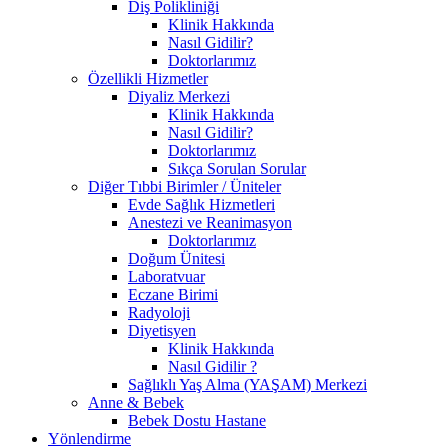
Diş Polikliniği
Klinik Hakkında
Nasıl Gidilir?
Doktorlarımız
Özellikli Hizmetler
Diyaliz Merkezi
Klinik Hakkında
Nasıl Gidilir?
Doktorlarımız
Sıkça Sorulan Sorular
Diğer Tıbbi Birimler / Üniteler
Evde Sağlık Hizmetleri
Anestezi ve Reanimasyon
Doktorlarımız
Doğum Ünitesi
Laboratvuar
Eczane Birimi
Radyoloji
Diyetisyen
Klinik Hakkında
Nasıl Gidilir ?
Sağlıklı Yaş Alma (YAŞAM) Merkezi
Anne & Bebek
Bebek Dostu Hastane
Yönlendirme