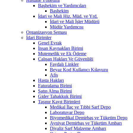
Hastane Yönetimi
Başhekim ve Yardımcıları
Başhekim
İdari ve Mali Hiz. Müd. ve Yrd.
İdari ve Mali İşler Müdürü
Müdür Yardımcısı
Organizasyon Şeması
İdari Birimler
Genel Evrak
İnsan Kaynakları Birimi
Mutemetlik ve Ek Ödeme
Çalışan Hakları Ve Güvenliği
Faydalı Linkler
Beyaz Kod Kullanıcı Kılavuzu
Afiş
Hasta Hakları
Faturalama Birimi
Satın Alma Birimi
Gider Tahakkuk Birimi
Taşınır Kayıt Birimleri
Medikal İlaç ve Tıbbi Sarf Depo
Laboratuvar Depo
Biyomedikal Demirbaş ve Tüketim Depo
Ayniyat Demirbaş ve Tüketim Ambarı
Diyaliz Sarf Malzeme Ambarı