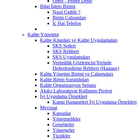
Ortez - Protez Depo
Bilgi İşlem Birimi
Nasıl Gidilir ?
Birim Çalışanları
İç Hat Telefon
Kalite Yönetimi
Kalite Kitapları ve Kalite Uygulamaları
SKS Setleri
SKS Rehberi
SKS Uygulamaları
Verimlilik Gözlemcisi Yerinde
Değerlendirme Rehberi (Hastane)
Kalite Yönetim Birimi ve Çalışmaları
Kalite Birim Sorumluları
Kalite Organizasyon Şeması
Akılcı Laboratuvar Kullanım Projesi
İyi Uygulama Örnekleri
Kamu Hastaneleri İyi Uygulama Örnekleri
Mevzuat
Kanunlar
Yönetmelikler
Genelgeler
Yönergeler
Tüzükler