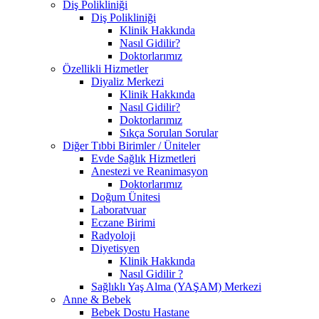
Diş Polikliniği
Diş Polikliniği
Klinik Hakkında
Nasıl Gidilir?
Doktorlarımız
Özellikli Hizmetler
Diyaliz Merkezi
Klinik Hakkında
Nasıl Gidilir?
Doktorlarımız
Sıkça Sorulan Sorular
Diğer Tıbbi Birimler / Üniteler
Evde Sağlık Hizmetleri
Anestezi ve Reanimasyon
Doktorlarımız
Doğum Ünitesi
Laboratvuar
Eczane Birimi
Radyoloji
Diyetisyen
Klinik Hakkında
Nasıl Gidilir ?
Sağlıklı Yaş Alma (YAŞAM) Merkezi
Anne & Bebek
Bebek Dostu Hastane