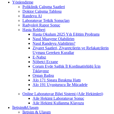
Yönlendirme
Poliklinik Çalışma Saatleri
Doktor Çalışma Tablosu
Randevu Al
Laboratuvar Tetkik Sonuçları
Radyoloji Rapor Sonuç
Hasta Rehberi
Hasta Okulum 2025 Yılı Eğitim Proğramı
Nasıl Muayene Olabilirim
Nasıl Randevu Alabilirim?
Ziyaret Saatleri, Ziyaretçilerin ve Refakatçilerin
Uyması Gereken Kurallar
E-Nabız
Nöbetçi Eczane
Çorum Evde Sağlık İl Kordinatörlüğü İçin
Tıklayınız
Organ Bağışı
Alo 171 Sigara Bırakma Hattı
Alo 191 Uyuşturucu İle Mücadele
Online Laboratuvar Bilgi Sistemi (Aile Hekimleri)
Aile Hekimi Laboratuvar Sonuç
Aile Hekimi Kullanma Klavuzu
İletişim&Ulaşım
İletişim & Ulaşım