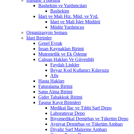
Hastane Yönetimi
Başhekim ve Yardımcıları
Başhekim
İdari ve Mali Hiz. Müd. ve Yrd.
İdari ve Mali İşler Müdürü
Müdür Yardımcısı
Organizasyon Şeması
İdari Birimler
Genel Evrak
İnsan Kaynakları Birimi
Mutemetlik ve Ek Ödeme
Çalışan Hakları Ve Güvenliği
Faydalı Linkler
Beyaz Kod Kullanıcı Kılavuzu
Afiş
Hasta Hakları
Faturalama Birimi
Satın Alma Birimi
Gider Tahakkuk Birimi
Taşınır Kayıt Birimleri
Medikal İlaç ve Tıbbi Sarf Depo
Laboratuvar Depo
Biyomedikal Demirbaş ve Tüketim Depo
Ayniyat Demirbaş ve Tüketim Ambarı
Diyaliz Sarf Malzeme Ambarı