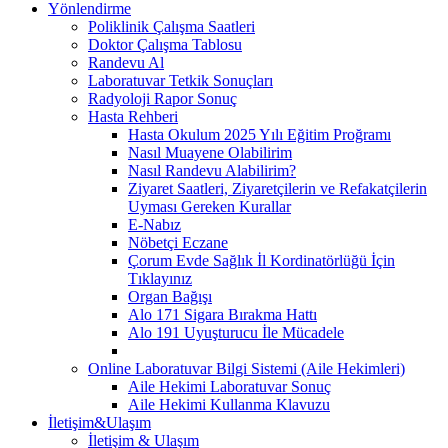
Yönlendirme
Poliklinik Çalışma Saatleri
Doktor Çalışma Tablosu
Randevu Al
Laboratuvar Tetkik Sonuçları
Radyoloji Rapor Sonuç
Hasta Rehberi
Hasta Okulum 2025 Yılı Eğitim Proğramı
Nasıl Muayene Olabilirim
Nasıl Randevu Alabilirim?
Ziyaret Saatleri, Ziyaretçilerin ve Refakatçilerin
Uyması Gereken Kurallar
E-Nabız
Nöbetçi Eczane
Çorum Evde Sağlık İl Kordinatörlüğü İçin
Tıklayınız
Organ Bağışı
Alo 171 Sigara Bırakma Hattı
Alo 191 Uyuşturucu İle Mücadele
Online Laboratuvar Bilgi Sistemi (Aile Hekimleri)
Aile Hekimi Laboratuvar Sonuç
Aile Hekimi Kullanma Klavuzu
İletişim&Ulaşım
İletişim & Ulaşım