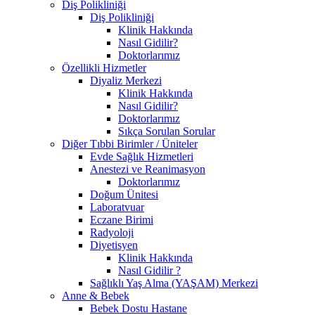
Diş Polikliniği
Diş Polikliniği
Klinik Hakkında
Nasıl Gidilir?
Doktorlarımız
Özellikli Hizmetler
Diyaliz Merkezi
Klinik Hakkında
Nasıl Gidilir?
Doktorlarımız
Sıkça Sorulan Sorular
Diğer Tıbbi Birimler / Üniteler
Evde Sağlık Hizmetleri
Anestezi ve Reanimasyon
Doktorlarımız
Doğum Ünitesi
Laboratvuar
Eczane Birimi
Radyoloji
Diyetisyen
Klinik Hakkında
Nasıl Gidilir ?
Sağlıklı Yaş Alma (YAŞAM) Merkezi
Anne & Bebek
Bebek Dostu Hastane