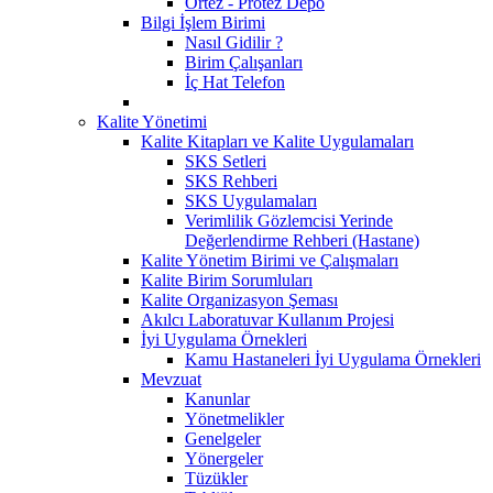
Ortez - Protez Depo
Bilgi İşlem Birimi
Nasıl Gidilir ?
Birim Çalışanları
İç Hat Telefon
Kalite Yönetimi
Kalite Kitapları ve Kalite Uygulamaları
SKS Setleri
SKS Rehberi
SKS Uygulamaları
Verimlilik Gözlemcisi Yerinde
Değerlendirme Rehberi (Hastane)
Kalite Yönetim Birimi ve Çalışmaları
Kalite Birim Sorumluları
Kalite Organizasyon Şeması
Akılcı Laboratuvar Kullanım Projesi
İyi Uygulama Örnekleri
Kamu Hastaneleri İyi Uygulama Örnekleri
Mevzuat
Kanunlar
Yönetmelikler
Genelgeler
Yönergeler
Tüzükler