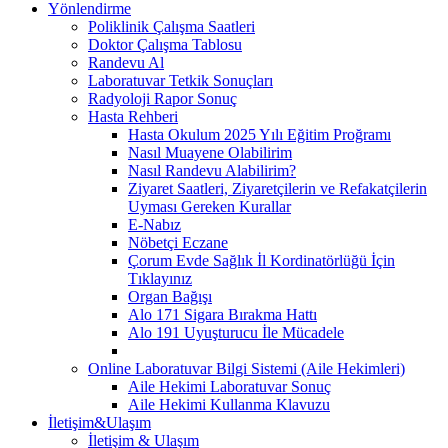
Yönlendirme
Poliklinik Çalışma Saatleri
Doktor Çalışma Tablosu
Randevu Al
Laboratuvar Tetkik Sonuçları
Radyoloji Rapor Sonuç
Hasta Rehberi
Hasta Okulum 2025 Yılı Eğitim Proğramı
Nasıl Muayene Olabilirim
Nasıl Randevu Alabilirim?
Ziyaret Saatleri, Ziyaretçilerin ve Refakatçilerin
Uyması Gereken Kurallar
E-Nabız
Nöbetçi Eczane
Çorum Evde Sağlık İl Kordinatörlüğü İçin
Tıklayınız
Organ Bağışı
Alo 171 Sigara Bırakma Hattı
Alo 191 Uyuşturucu İle Mücadele
Online Laboratuvar Bilgi Sistemi (Aile Hekimleri)
Aile Hekimi Laboratuvar Sonuç
Aile Hekimi Kullanma Klavuzu
İletişim&Ulaşım
İletişim & Ulaşım