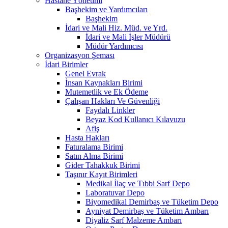
Hastane Yönetimi
Başhekim ve Yardımcıları
Başhekim
İdari ve Mali Hiz. Müd. ve Yrd.
İdari ve Mali İşler Müdürü
Müdür Yardımcısı
Organizasyon Şeması
İdari Birimler
Genel Evrak
İnsan Kaynakları Birimi
Mutemetlik ve Ek Ödeme
Çalışan Hakları Ve Güvenliği
Faydalı Linkler
Beyaz Kod Kullanıcı Kılavuzu
Afiş
Hasta Hakları
Faturalama Birimi
Satın Alma Birimi
Gider Tahakkuk Birimi
Taşınır Kayıt Birimleri
Medikal İlaç ve Tıbbi Sarf Depo
Laboratuvar Depo
Biyomedikal Demirbaş ve Tüketim Depo
Ayniyat Demirbaş ve Tüketim Ambarı
Diyaliz Sarf Malzeme Ambarı