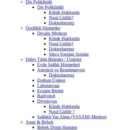
Diş Polikliniği
Diş Polikliniği
Klinik Hakkında
Nasıl Gidilir?
Doktorlarımız
Özellikli Hizmetler
Diyaliz Merkezi
Klinik Hakkında
Nasıl Gidilir?
Doktorlarımız
Sıkça Sorulan Sorular
Diğer Tıbbi Birimler / Üniteler
Evde Sağlık Hizmetleri
Anestezi ve Reanimasyon
Doktorlarımız
Doğum Ünitesi
Laboratvuar
Eczane Birimi
Radyoloji
Diyetisyen
Klinik Hakkında
Nasıl Gidilir ?
Sağlıklı Yaş Alma (YAŞAM) Merkezi
Anne & Bebek
Bebek Dostu Hastane