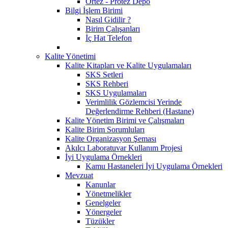
Ortez - Protez Depo
Bilgi İşlem Birimi
Nasıl Gidilir ?
Birim Çalışanları
İç Hat Telefon
Kalite Yönetimi
Kalite Kitapları ve Kalite Uygulamaları
SKS Setleri
SKS Rehberi
SKS Uygulamaları
Verimlilik Gözlemcisi Yerinde
Değerlendirme Rehberi (Hastane)
Kalite Yönetim Birimi ve Çalışmaları
Kalite Birim Sorumluları
Kalite Organizasyon Şeması
Akılcı Laboratuvar Kullanım Projesi
İyi Uygulama Örnekleri
Kamu Hastaneleri İyi Uygulama Örnekleri
Mevzuat
Kanunlar
Yönetmelikler
Genelgeler
Yönergeler
Tüzükler