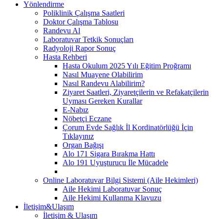
Yönlendirme
Poliklinik Çalışma Saatleri
Doktor Çalışma Tablosu
Randevu Al
Laboratuvar Tetkik Sonuçları
Radyoloji Rapor Sonuç
Hasta Rehberi
Hasta Okulum 2025 Yılı Eğitim Proğramı
Nasıl Muayene Olabilirim
Nasıl Randevu Alabilirim?
Ziyaret Saatleri, Ziyaretçilerin ve Refakatçilerin
Uyması Gereken Kurallar
E-Nabız
Nöbetçi Eczane
Çorum Evde Sağlık İl Kordinatörlüğü İçin
Tıklayınız
Organ Bağışı
Alo 171 Sigara Bırakma Hattı
Alo 191 Uyuşturucu İle Mücadele
Online Laboratuvar Bilgi Sistemi (Aile Hekimleri)
Aile Hekimi Laboratuvar Sonuç
Aile Hekimi Kullanma Klavuzu
İletişim&Ulaşım
İletişim & Ulaşım