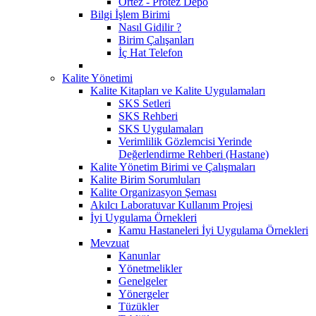
Ortez - Protez Depo
Bilgi İşlem Birimi
Nasıl Gidilir ?
Birim Çalışanları
İç Hat Telefon
Kalite Yönetimi
Kalite Kitapları ve Kalite Uygulamaları
SKS Setleri
SKS Rehberi
SKS Uygulamaları
Verimlilik Gözlemcisi Yerinde
Değerlendirme Rehberi (Hastane)
Kalite Yönetim Birimi ve Çalışmaları
Kalite Birim Sorumluları
Kalite Organizasyon Şeması
Akılcı Laboratuvar Kullanım Projesi
İyi Uygulama Örnekleri
Kamu Hastaneleri İyi Uygulama Örnekleri
Mevzuat
Kanunlar
Yönetmelikler
Genelgeler
Yönergeler
Tüzükler