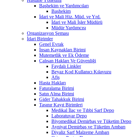
Hastane Yönetimi
Başhekim ve Yardımcıları
Başhekim
İdari ve Mali Hiz. Müd. ve Yrd.
İdari ve Mali İşler Müdürü
Müdür Yardımcısı
Organizasyon Şeması
İdari Birimler
Genel Evrak
İnsan Kaynakları Birimi
Mutemetlik ve Ek Ödeme
Çalışan Hakları Ve Güvenliği
Faydalı Linkler
Beyaz Kod Kullanıcı Kılavuzu
Afiş
Hasta Hakları
Faturalama Birimi
Satın Alma Birimi
Gider Tahakkuk Birimi
Taşınır Kayıt Birimleri
Medikal İlaç ve Tıbbi Sarf Depo
Laboratuvar Depo
Biyomedikal Demirbaş ve Tüketim Depo
Ayniyat Demirbaş ve Tüketim Ambarı
Diyaliz Sarf Malzeme Ambarı