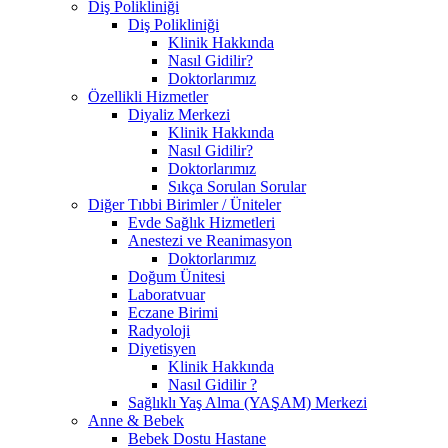
Diş Polikliniği
Diş Polikliniği
Klinik Hakkında
Nasıl Gidilir?
Doktorlarımız
Özellikli Hizmetler
Diyaliz Merkezi
Klinik Hakkında
Nasıl Gidilir?
Doktorlarımız
Sıkça Sorulan Sorular
Diğer Tıbbi Birimler / Üniteler
Evde Sağlık Hizmetleri
Anestezi ve Reanimasyon
Doktorlarımız
Doğum Ünitesi
Laboratvuar
Eczane Birimi
Radyoloji
Diyetisyen
Klinik Hakkında
Nasıl Gidilir ?
Sağlıklı Yaş Alma (YAŞAM) Merkezi
Anne & Bebek
Bebek Dostu Hastane