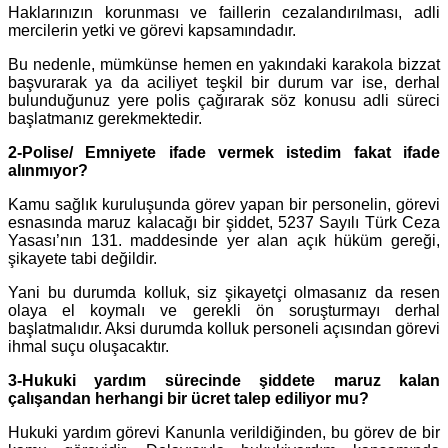
Haklarınızın korunması ve faillerin cezalandırılması, adli
mercilerin yetki ve görevi kapsamındadır.
Bu nedenle, mümkünse hemen en yakındaki karakola bizzat
başvurarak ya da aciliyet teşkil bir durum var ise, derhal
bulunduğunuz yere polis çağırarak söz konusu adli süreci
başlatmanız gerekmektedir.
2-Polise/ Emniyete ifade vermek istedim fakat ifade
alınmıyor?
Kamu sağlık kuruluşunda görev yapan bir personelin, görevi
esnasında maruz kalacağı bir şiddet, 5237 Sayılı Türk Ceza
Yasası’nın 131. maddesinde yer alan açık hüküm gereği,
şikayete tabi değildir.
Yani bu durumda kolluk, siz şikayetçi olmasanız da resen
olaya el koymalı ve gerekli ön soruşturmayı derhal
başlatmalıdır. Aksi durumda kolluk personeli açısından görevi
ihmal suçu oluşacaktır.
3-Hukuki yardım sürecinde şiddete maruz kalan
çalışandan herhangi bir ücret talep ediliyor mu?
Hukuki yardım görevi Kanunla verildiğinden, bu görev de bir