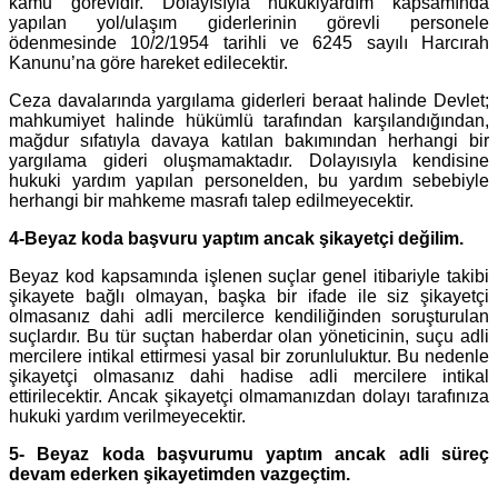
kamu görevidir. Dolayısıyla hukukiyardım kapsamında
yapılan yol/ulaşım giderlerinin görevli personele
ödenmesinde 10/2/1954 tarihli ve 6245 sayılı Harcırah
Kanunu’na göre hareket edilecektir.
Ceza davalarında yargılama giderleri beraat halinde Devlet;
mahkumiyet halinde hükümlü tarafından karşılandığından,
mağdur sıfatıyla davaya katılan bakımından herhangi bir
yargılama gideri oluşmamaktadır. Dolayısıyla kendisine
hukuki yardım yapılan personelden, bu yardım sebebiyle
herhangi bir mahkeme masrafı talep edilmeyecektir.
4-Beyaz koda başvuru yaptım ancak şikayetçi değilim.
Beyaz kod kapsamında işlenen suçlar genel itibariyle takibi
şikayete bağlı olmayan, başka bir ifade ile siz şikayetçi
olmasanız dahi adli mercilerce kendiliğinden soruşturulan
suçlardır. Bu tür suçtan haberdar olan yöneticinin, suçu adli
mercilere intikal ettirmesi yasal bir zorunluluktur. Bu nedenle
şikayetçi olmasanız dahi hadise adli mercilere intikal
ettirilecektir. Ancak şikayetçi olmamanızdan dolayı tarafınıza
hukuki yardım verilmeyecektir.
5- Beyaz koda başvurumu yaptım ancak adli süreç
devam ederken şikayetimden vazgeçtim.