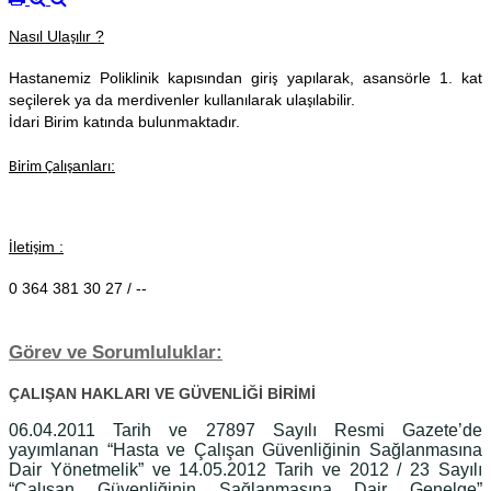
Nas
l Ula
l
r ?
ı
şı
ı
Hastanemiz Poliklinik kap
s
ndan giri
yap
larak, asansörle 1. kat
ı
ı
ş
ı
seçilerek ya da merdivenler kullan
larak ula
labilir.
ı
şı
dari Birim kat
nda bulunmaktad
r.
İ
ı
ı
anlar
:
Birim Çal
ış
ı
leti
im :
İ
ş
0 364 381 30 27 / --
Görev ve Sorumluluklar:
ÇALIŞAN HAKLARI VE GÜVENLİĞİ BİRİMİ
06.04.2011 Tarih ve 27897 Sayılı Resmi Gazete’de
yayımlanan “Hasta ve Çalışan Güvenliğinin Sağlanmasına
Dair Yönetmelik” ve 14.05.2012 Tarih ve 2012 / 23 Sayılı
“Çalışan Güvenliğinin Sağlanmasına Dair Genelge”