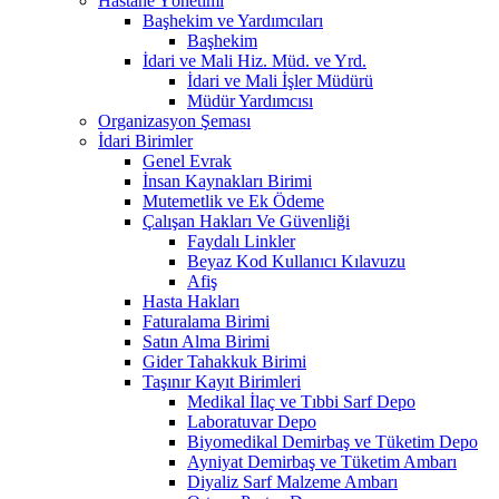
Hastane Yönetimi
Başhekim ve Yardımcıları
Başhekim
İdari ve Mali Hiz. Müd. ve Yrd.
İdari ve Mali İşler Müdürü
Müdür Yardımcısı
Organizasyon Şeması
İdari Birimler
Genel Evrak
İnsan Kaynakları Birimi
Mutemetlik ve Ek Ödeme
Çalışan Hakları Ve Güvenliği
Faydalı Linkler
Beyaz Kod Kullanıcı Kılavuzu
Afiş
Hasta Hakları
Faturalama Birimi
Satın Alma Birimi
Gider Tahakkuk Birimi
Taşınır Kayıt Birimleri
Medikal İlaç ve Tıbbi Sarf Depo
Laboratuvar Depo
Biyomedikal Demirbaş ve Tüketim Depo
Ayniyat Demirbaş ve Tüketim Ambarı
Diyaliz Sarf Malzeme Ambarı