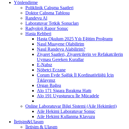
Yönlendirme
Poliklinik Çalışma Saatleri
Doktor Çalışma Tablosu
Randevu Al
Laboratuvar Tetkik Sonuçları
Radyoloji Rapor Sonuç
Hasta Rehberi
Hasta Okulum 2025 Yılı Eğitim Proğramı
Nasıl Muayene Olabilirim
Nasıl Randevu Alabilirim?
Ziyaret Saatleri, Ziyaretçilerin ve Refakatçilerin
Uyması Gereken Kurallar
E-Nabız
Nöbetçi Eczane
Çorum Evde Sağlık İl Kordinatörlüğü İçin
Tıklayınız
Organ Bağışı
Alo 171 Sigara Bırakma Hattı
Alo 191 Uyuşturucu İle Mücadele
Online Laboratuvar Bilgi Sistemi (Aile Hekimleri)
Aile Hekimi Laboratuvar Sonuç
Aile Hekimi Kullanma Klavuzu
İletişim&Ulaşım
İletişim & Ulaşım