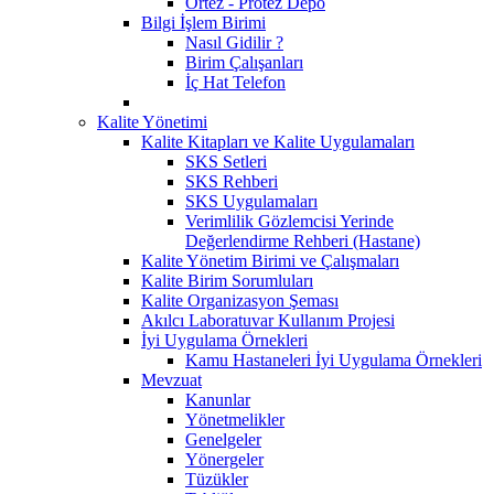
Ortez - Protez Depo
Bilgi İşlem Birimi
Nasıl Gidilir ?
Birim Çalışanları
İç Hat Telefon
Kalite Yönetimi
Kalite Kitapları ve Kalite Uygulamaları
SKS Setleri
SKS Rehberi
SKS Uygulamaları
Verimlilik Gözlemcisi Yerinde
Değerlendirme Rehberi (Hastane)
Kalite Yönetim Birimi ve Çalışmaları
Kalite Birim Sorumluları
Kalite Organizasyon Şeması
Akılcı Laboratuvar Kullanım Projesi
İyi Uygulama Örnekleri
Kamu Hastaneleri İyi Uygulama Örnekleri
Mevzuat
Kanunlar
Yönetmelikler
Genelgeler
Yönergeler
Tüzükler