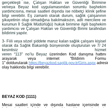
gerçekleşti ise, Çalışan Hakları ve Güvenliği Birimine
ve/veya Beyaz kod uygulamasından sorumlu başhekim
yardımcısına, mesai saatleri dışında ise nöbetçi klinik şefine
bilgi verebilir. Eş zamanlı olarak durum, sağlık çalışanının
şikayetinin olup olmadığına bakılmaksızın, adli mercilere ve
kurumun İl Sağlık Müdürlüğü) hukuk birimine ilgili başhekim
yardımcısı ve Çalışan Hakları ve Güvenliği Birimi tarafından
bildirimi yapılır.
3- Fiili veya sözel şiddete maruz kalan sağlık çalışanı kişisel
olarak da Sağlık Bakanlığı bünyesinde oluşturulan ve 7/ 24
kesintisiz hizmet
veren “113” no’lu Beyaz
üzerinden Kod danışma hattını
arayarak veya internet “Bildirim Formu
1” doldurularak
https://beyazkod.saglik.gov.tr/Giris.aspx
adresi
olay hakkında bilgi verebilir.
BEYAZ KOD (1111)
Mesai saatleri içinde ve dışında hastane içerisinde ve