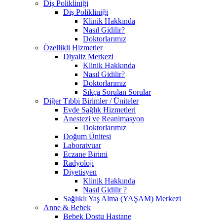
Diş Polikliniği
Diş Polikliniği
Klinik Hakkında
Nasıl Gidilir?
Doktorlarımız
Özellikli Hizmetler
Diyaliz Merkezi
Klinik Hakkında
Nasıl Gidilir?
Doktorlarımız
Sıkça Sorulan Sorular
Diğer Tıbbi Birimler / Üniteler
Evde Sağlık Hizmetleri
Anestezi ve Reanimasyon
Doktorlarımız
Doğum Ünitesi
Laboratvuar
Eczane Birimi
Radyoloji
Diyetisyen
Klinik Hakkında
Nasıl Gidilir ?
Sağlıklı Yaş Alma (YAŞAM) Merkezi
Anne & Bebek
Bebek Dostu Hastane