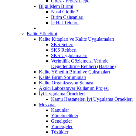
Ortez - Protez Depo
Bilgi İşlem Birimi
Nasıl Gidilir ?
Birim Çalışanları
İç Hat Telefon
Kalite Yönetimi
Kalite Kitapları ve Kalite Uygulamaları
SKS Setleri
SKS Rehberi
SKS Uygulamaları
Verimlilik Gözlemcisi Yerinde
Değerlendirme Rehberi (Hastane)
Kalite Yönetim Birimi ve Çalışmaları
Kalite Birim Sorumluları
Kalite Organizasyon Şeması
Akılcı Laboratuvar Kullanım Projesi
İyi Uygulama Örnekleri
Kamu Hastaneleri İyi Uygulama Örnekleri
Mevzuat
Kanunlar
Yönetmelikler
Genelgeler
Yönergeler
Tüzükler