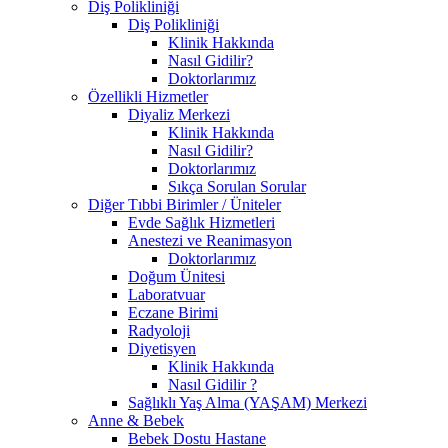
Diş Polikliniği
Diş Polikliniği
Klinik Hakkında
Nasıl Gidilir?
Doktorlarımız
Özellikli Hizmetler
Diyaliz Merkezi
Klinik Hakkında
Nasıl Gidilir?
Doktorlarımız
Sıkça Sorulan Sorular
Diğer Tıbbi Birimler / Üniteler
Evde Sağlık Hizmetleri
Anestezi ve Reanimasyon
Doktorlarımız
Doğum Ünitesi
Laboratvuar
Eczane Birimi
Radyoloji
Diyetisyen
Klinik Hakkında
Nasıl Gidilir ?
Sağlıklı Yaş Alma (YAŞAM) Merkezi
Anne & Bebek
Bebek Dostu Hastane