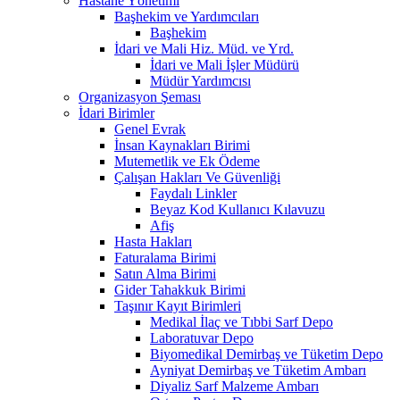
Hastane Yönetimi
Başhekim ve Yardımcıları
Başhekim
İdari ve Mali Hiz. Müd. ve Yrd.
İdari ve Mali İşler Müdürü
Müdür Yardımcısı
Organizasyon Şeması
İdari Birimler
Genel Evrak
İnsan Kaynakları Birimi
Mutemetlik ve Ek Ödeme
Çalışan Hakları Ve Güvenliği
Faydalı Linkler
Beyaz Kod Kullanıcı Kılavuzu
Afiş
Hasta Hakları
Faturalama Birimi
Satın Alma Birimi
Gider Tahakkuk Birimi
Taşınır Kayıt Birimleri
Medikal İlaç ve Tıbbi Sarf Depo
Laboratuvar Depo
Biyomedikal Demirbaş ve Tüketim Depo
Ayniyat Demirbaş ve Tüketim Ambarı
Diyaliz Sarf Malzeme Ambarı