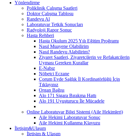
Yönlendirme
Poliklinik Çalışma Saatleri
Doktor Çalışma Tablosu
Randevu Al
Laboratuvar Tetkik Sonuçları
Radyoloji Rapor Sonuç
Hasta Rehberi
Hasta Okulum 2025 Yılı Eğitim Proğramı
Nasıl Muayene Olabilirim
Nasıl Randevu Alabilirim?
Ziyaret Saatleri, Ziyaretçilerin ve Refakatçilerin
Uyması Gereken Kurallar
E-Nabız
Nöbetçi Eczane
Çorum Evde Sağlık İl Kordinatörlüğü İçin
Tıklayınız
Organ Bağışı
Alo 171 Sigara Bırakma Hattı
Alo 191 Uyuşturucu İle Mücadele
Online Laboratuvar Bilgi Sistemi (Aile Hekimleri)
Aile Hekimi Laboratuvar Sonuç
Aile Hekimi Kullanma Klavuzu
İletişim&Ulaşım
İletişim & Ulaşım