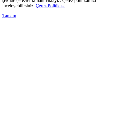
şekilde çerezler kullanmaktayız. Çerez politikamızı
inceleyebilirsiniz.
Çerez Politikası
Tamam