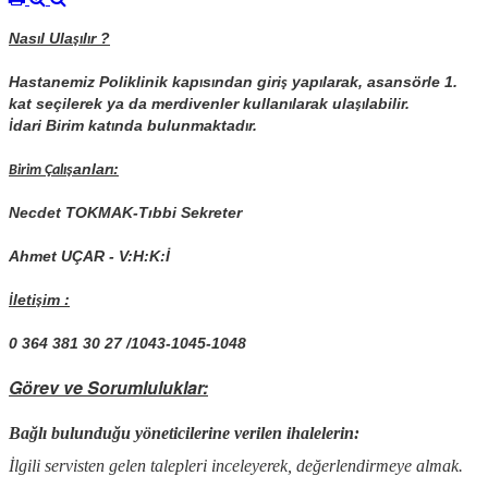
Nas
l Ula
l
r ?
ı
şı
ı
Hastanemiz Poliklinik kap
s
ndan giri
yap
larak, asansörle 1.
ı
ı
ş
ı
kat seçilerek ya da merdivenler kullan
larak ula
labilir.
ı
şı
dari Birim kat
nda bulunmaktad
r.
İ
ı
ı
anlar
:
Birim Çal
ış
ı
Necdet TOKMAK-Tıbbi Sekreter
Ahmet UÇAR - V:H:K:İ
leti
im :
İ
ş
0 364 381 30 27 /1043-1045-1048
Görev ve Sorumluluklar:
Bağlı bulunduğu yöneticilerine verilen ihalelerin:
İlgili servisten gelen talepleri inceleyerek, değerlendirmeye almak.