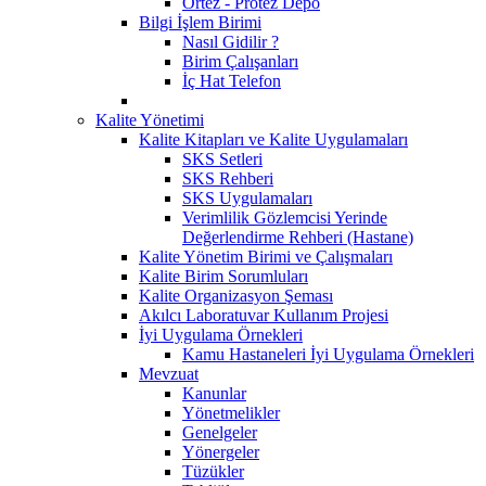
Ortez - Protez Depo
Bilgi İşlem Birimi
Nasıl Gidilir ?
Birim Çalışanları
İç Hat Telefon
Kalite Yönetimi
Kalite Kitapları ve Kalite Uygulamaları
SKS Setleri
SKS Rehberi
SKS Uygulamaları
Verimlilik Gözlemcisi Yerinde
Değerlendirme Rehberi (Hastane)
Kalite Yönetim Birimi ve Çalışmaları
Kalite Birim Sorumluları
Kalite Organizasyon Şeması
Akılcı Laboratuvar Kullanım Projesi
İyi Uygulama Örnekleri
Kamu Hastaneleri İyi Uygulama Örnekleri
Mevzuat
Kanunlar
Yönetmelikler
Genelgeler
Yönergeler
Tüzükler