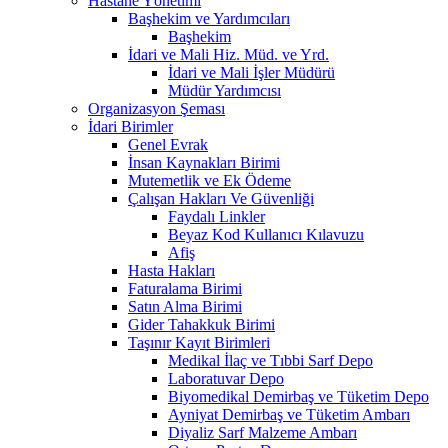
Hastane Yönetimi
Başhekim ve Yardımcıları
Başhekim
İdari ve Mali Hiz. Müd. ve Yrd.
İdari ve Mali İşler Müdürü
Müdür Yardımcısı
Organizasyon Şeması
İdari Birimler
Genel Evrak
İnsan Kaynakları Birimi
Mutemetlik ve Ek Ödeme
Çalışan Hakları Ve Güvenliği
Faydalı Linkler
Beyaz Kod Kullanıcı Kılavuzu
Afiş
Hasta Hakları
Faturalama Birimi
Satın Alma Birimi
Gider Tahakkuk Birimi
Taşınır Kayıt Birimleri
Medikal İlaç ve Tıbbi Sarf Depo
Laboratuvar Depo
Biyomedikal Demirbaş ve Tüketim Depo
Ayniyat Demirbaş ve Tüketim Ambarı
Diyaliz Sarf Malzeme Ambarı