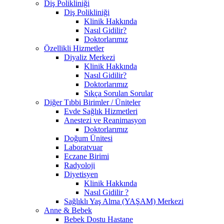
Diş Polikliniği
Diş Polikliniği
Klinik Hakkında
Nasıl Gidilir?
Doktorlarımız
Özellikli Hizmetler
Diyaliz Merkezi
Klinik Hakkında
Nasıl Gidilir?
Doktorlarımız
Sıkça Sorulan Sorular
Diğer Tıbbi Birimler / Üniteler
Evde Sağlık Hizmetleri
Anestezi ve Reanimasyon
Doktorlarımız
Doğum Ünitesi
Laboratvuar
Eczane Birimi
Radyoloji
Diyetisyen
Klinik Hakkında
Nasıl Gidilir ?
Sağlıklı Yaş Alma (YAŞAM) Merkezi
Anne & Bebek
Bebek Dostu Hastane