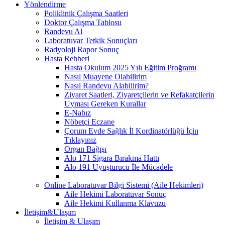
Yönlendirme
Poliklinik Çalışma Saatleri
Doktor Çalışma Tablosu
Randevu Al
Laboratuvar Tetkik Sonuçları
Radyoloji Rapor Sonuç
Hasta Rehberi
Hasta Okulum 2025 Yılı Eğitim Proğramı
Nasıl Muayene Olabilirim
Nasıl Randevu Alabilirim?
Ziyaret Saatleri, Ziyaretçilerin ve Refakatçilerin
Uyması Gereken Kurallar
E-Nabız
Nöbetçi Eczane
Çorum Evde Sağlık İl Kordinatörlüğü İçin
Tıklayınız
Organ Bağışı
Alo 171 Sigara Bırakma Hattı
Alo 191 Uyuşturucu İle Mücadele
Online Laboratuvar Bilgi Sistemi (Aile Hekimleri)
Aile Hekimi Laboratuvar Sonuç
Aile Hekimi Kullanma Klavuzu
İletişim&Ulaşım
İletişim & Ulaşım