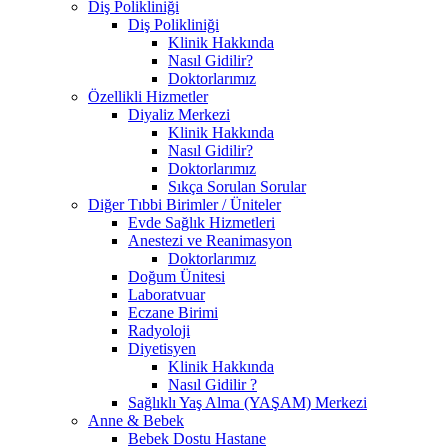
Diş Polikliniği
Diş Polikliniği
Klinik Hakkında
Nasıl Gidilir?
Doktorlarımız
Özellikli Hizmetler
Diyaliz Merkezi
Klinik Hakkında
Nasıl Gidilir?
Doktorlarımız
Sıkça Sorulan Sorular
Diğer Tıbbi Birimler / Üniteler
Evde Sağlık Hizmetleri
Anestezi ve Reanimasyon
Doktorlarımız
Doğum Ünitesi
Laboratvuar
Eczane Birimi
Radyoloji
Diyetisyen
Klinik Hakkında
Nasıl Gidilir ?
Sağlıklı Yaş Alma (YAŞAM) Merkezi
Anne & Bebek
Bebek Dostu Hastane