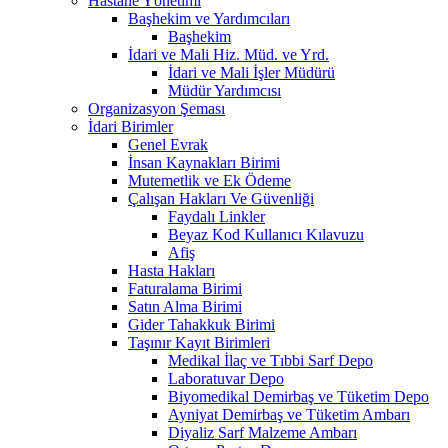
Hastane Yönetimi
Başhekim ve Yardımcıları
Başhekim
İdari ve Mali Hiz. Müd. ve Yrd.
İdari ve Mali İşler Müdürü
Müdür Yardımcısı
Organizasyon Şeması
İdari Birimler
Genel Evrak
İnsan Kaynakları Birimi
Mutemetlik ve Ek Ödeme
Çalışan Hakları Ve Güvenliği
Faydalı Linkler
Beyaz Kod Kullanıcı Kılavuzu
Afiş
Hasta Hakları
Faturalama Birimi
Satın Alma Birimi
Gider Tahakkuk Birimi
Taşınır Kayıt Birimleri
Medikal İlaç ve Tıbbi Sarf Depo
Laboratuvar Depo
Biyomedikal Demirbaş ve Tüketim Depo
Ayniyat Demirbaş ve Tüketim Ambarı
Diyaliz Sarf Malzeme Ambarı