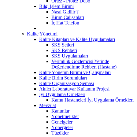
Ortez - Protez Depo
Bilgi İşlem Birimi
Nasıl Gidilir ?
Birim Çalışanları
İç Hat Telefon
Kalite Yönetimi
Kalite Kitapları ve Kalite Uygulamaları
SKS Setleri
SKS Rehberi
SKS Uygulamaları
Verimlilik Gözlemcisi Yerinde
Değerlendirme Rehberi (Hastane)
Kalite Yönetim Birimi ve Çalışmaları
Kalite Birim Sorumluları
Kalite Organizasyon Şeması
Akılcı Laboratuvar Kullanım Projesi
İyi Uygulama Örnekleri
Kamu Hastaneleri İyi Uygulama Örnekleri
Mevzuat
Kanunlar
Yönetmelikler
Genelgeler
Yönergeler
Tüzükler