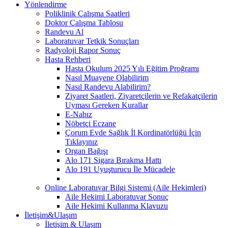
Yönlendirme
Poliklinik Çalışma Saatleri
Doktor Çalışma Tablosu
Randevu Al
Laboratuvar Tetkik Sonuçları
Radyoloji Rapor Sonuç
Hasta Rehberi
Hasta Okulum 2025 Yılı Eğitim Proğramı
Nasıl Muayene Olabilirim
Nasıl Randevu Alabilirim?
Ziyaret Saatleri, Ziyaretçilerin ve Refakatçilerin
Uyması Gereken Kurallar
E-Nabız
Nöbetçi Eczane
Çorum Evde Sağlık İl Kordinatörlüğü İçin
Tıklayınız
Organ Bağışı
Alo 171 Sigara Bırakma Hattı
Alo 191 Uyuşturucu İle Mücadele
Online Laboratuvar Bilgi Sistemi (Aile Hekimleri)
Aile Hekimi Laboratuvar Sonuç
Aile Hekimi Kullanma Klavuzu
İletişim&Ulaşım
İletişim & Ulaşım