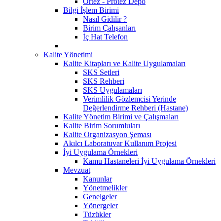
Ortez - Protez Depo
Bilgi İşlem Birimi
Nasıl Gidilir ?
Birim Çalışanları
İç Hat Telefon
Kalite Yönetimi
Kalite Kitapları ve Kalite Uygulamaları
SKS Setleri
SKS Rehberi
SKS Uygulamaları
Verimlilik Gözlemcisi Yerinde
Değerlendirme Rehberi (Hastane)
Kalite Yönetim Birimi ve Çalışmaları
Kalite Birim Sorumluları
Kalite Organizasyon Şeması
Akılcı Laboratuvar Kullanım Projesi
İyi Uygulama Örnekleri
Kamu Hastaneleri İyi Uygulama Örnekleri
Mevzuat
Kanunlar
Yönetmelikler
Genelgeler
Yönergeler
Tüzükler