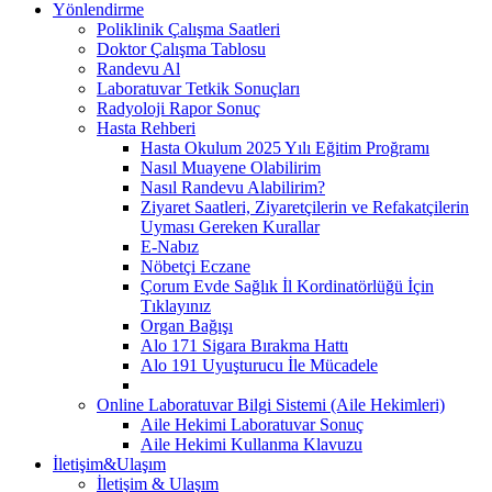
Yönlendirme
Poliklinik Çalışma Saatleri
Doktor Çalışma Tablosu
Randevu Al
Laboratuvar Tetkik Sonuçları
Radyoloji Rapor Sonuç
Hasta Rehberi
Hasta Okulum 2025 Yılı Eğitim Proğramı
Nasıl Muayene Olabilirim
Nasıl Randevu Alabilirim?
Ziyaret Saatleri, Ziyaretçilerin ve Refakatçilerin
Uyması Gereken Kurallar
E-Nabız
Nöbetçi Eczane
Çorum Evde Sağlık İl Kordinatörlüğü İçin
Tıklayınız
Organ Bağışı
Alo 171 Sigara Bırakma Hattı
Alo 191 Uyuşturucu İle Mücadele
Online Laboratuvar Bilgi Sistemi (Aile Hekimleri)
Aile Hekimi Laboratuvar Sonuç
Aile Hekimi Kullanma Klavuzu
İletişim&Ulaşım
İletişim & Ulaşım