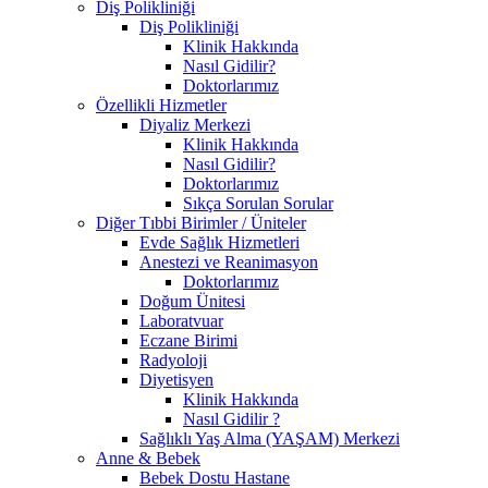
Diş Polikliniği
Diş Polikliniği
Klinik Hakkında
Nasıl Gidilir?
Doktorlarımız
Özellikli Hizmetler
Diyaliz Merkezi
Klinik Hakkında
Nasıl Gidilir?
Doktorlarımız
Sıkça Sorulan Sorular
Diğer Tıbbi Birimler / Üniteler
Evde Sağlık Hizmetleri
Anestezi ve Reanimasyon
Doktorlarımız
Doğum Ünitesi
Laboratvuar
Eczane Birimi
Radyoloji
Diyetisyen
Klinik Hakkında
Nasıl Gidilir ?
Sağlıklı Yaş Alma (YAŞAM) Merkezi
Anne & Bebek
Bebek Dostu Hastane