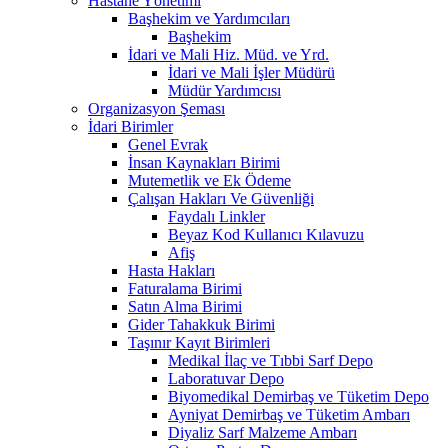
Hastane Yönetimi
Başhekim ve Yardımcıları
Başhekim
İdari ve Mali Hiz. Müd. ve Yrd.
İdari ve Mali İşler Müdürü
Müdür Yardımcısı
Organizasyon Şeması
İdari Birimler
Genel Evrak
İnsan Kaynakları Birimi
Mutemetlik ve Ek Ödeme
Çalışan Hakları Ve Güvenliği
Faydalı Linkler
Beyaz Kod Kullanıcı Kılavuzu
Afiş
Hasta Hakları
Faturalama Birimi
Satın Alma Birimi
Gider Tahakkuk Birimi
Taşınır Kayıt Birimleri
Medikal İlaç ve Tıbbi Sarf Depo
Laboratuvar Depo
Biyomedikal Demirbaş ve Tüketim Depo
Ayniyat Demirbaş ve Tüketim Ambarı
Diyaliz Sarf Malzeme Ambarı