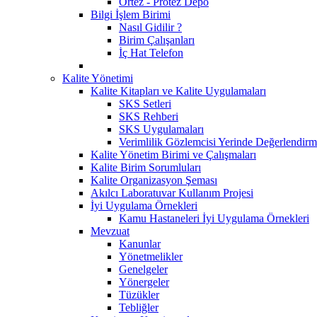
Ortez - Protez Depo
Bilgi İşlem Birimi
Nasıl Gidilir ?
Birim Çalışanları
İç Hat Telefon
Kalite Yönetimi
Kalite Kitapları ve Kalite Uygulamaları
SKS Setleri
SKS Rehberi
SKS Uygulamaları
Verimlilik Gözlemcisi Yerinde Değerlendirm
Kalite Yönetim Birimi ve Çalışmaları
Kalite Birim Sorumluları
Kalite Organizasyon Şeması
Akılcı Laboratuvar Kullanım Projesi
İyi Uygulama Örnekleri
Kamu Hastaneleri İyi Uygulama Örnekleri
Mevzuat
Kanunlar
Yönetmelikler
Genelgeler
Yönergeler
Tüzükler
Tebliğler