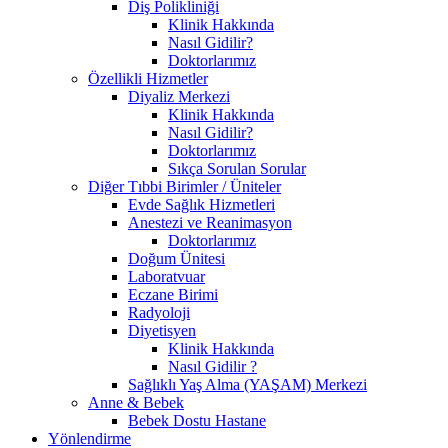
Diş Polikliniği
Klinik Hakkında
Nasıl Gidilir?
Doktorlarımız
Özellikli Hizmetler
Diyaliz Merkezi
Klinik Hakkında
Nasıl Gidilir?
Doktorlarımız
Sıkça Sorulan Sorular
Diğer Tıbbi Birimler / Üniteler
Evde Sağlık Hizmetleri
Anestezi ve Reanimasyon
Doktorlarımız
Doğum Ünitesi
Laboratvuar
Eczane Birimi
Radyoloji
Diyetisyen
Klinik Hakkında
Nasıl Gidilir ?
Sağlıklı Yaş Alma (YAŞAM) Merkezi
Anne & Bebek
Bebek Dostu Hastane
Yönlendirme