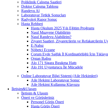
Poliklinik Çalışma Saatleri
Doktor Çalışma Tablosu
Randevu Al
Laboratuvar Tetkik Sonuçları
Radyoloji Rapor Sonuç
Hasta Rehberi
Hasta Okulum 2025 Yılı Eğitim Proğramı
Nasıl Muayene Olabilirim
Nasıl Randevu Alabilirim?
Ziyaret Saatleri, Ziyaretçilerin ve Refakatçilerin
E-Nabız
Nöbetçi Eczane
Çorum Evde Sağlık İl Kordinatörlüğü İçin Tıklayı
Organ Bağışı
Alo 171 Sigara Bırakma Hattı
Alo 191 Uyuşturucu İle Mücadele
Online Laboratuvar Bilgi Sistemi (Aile Hekimleri)
Aile Hekimi Laboratuvar Sonuç
Aile Hekimi Kullanma Klavuzu
İletişim&Ulaşım
İletişim & Ulaşım
Öneri ve Görüşleriniz
Personel Görüş Öneri
Hasta Görüş Öneri