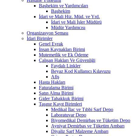
Hastane Yönetimi
Başhekim ve Yardımcıları
Başhekim
İdari ve Mali Hiz. Müd. ve Yrd.
İdari ve Mali İşler Müdürü
Müdür Yardımcısı
Organizasyon Şeması
İdari Birimler
Genel Evrak
İnsan Kaynakları Birimi
Mutemetlik ve Ek Ödeme
Çalışan Hakları Ve Güvenliği
Faydalı Linkler
Beyaz Kod Kullanıcı Kılavuzu
Afiş
Hasta Hakları
Faturalama Birimi
Satın Alma Birimi
Gider Tahakkuk Birimi
Taşınır Kayıt Birimleri
Medikal İlaç ve Tıbbi Sarf Depo
Laboratuvar Depo
Biyomedikal Demirbaş ve Tüketim Depo
Ayniyat Demirbaş ve Tüketim Ambarı
Diyaliz Sarf Malzeme Ambarı