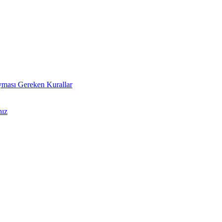
 Uyması Gereken Kurallar
nız