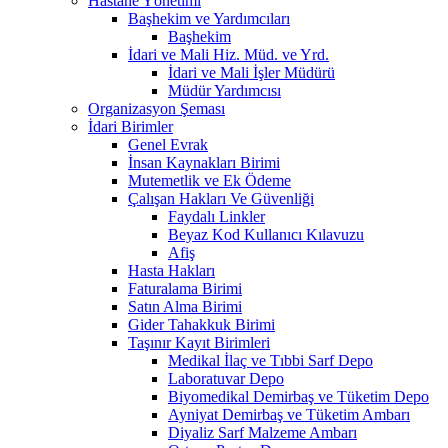
Hastane Yönetimi
Başhekim ve Yardımcıları
Başhekim
İdari ve Mali Hiz. Müd. ve Yrd.
İdari ve Mali İşler Müdürü
Müdür Yardımcısı
Organizasyon Şeması
İdari Birimler
Genel Evrak
İnsan Kaynakları Birimi
Mutemetlik ve Ek Ödeme
Çalışan Hakları Ve Güvenliği
Faydalı Linkler
Beyaz Kod Kullanıcı Kılavuzu
Afiş
Hasta Hakları
Faturalama Birimi
Satın Alma Birimi
Gider Tahakkuk Birimi
Taşınır Kayıt Birimleri
Medikal İlaç ve Tıbbi Sarf Depo
Laboratuvar Depo
Biyomedikal Demirbaş ve Tüketim Depo
Ayniyat Demirbaş ve Tüketim Ambarı
Diyaliz Sarf Malzeme Ambarı