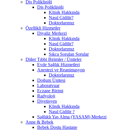
Diş Polikliniği
Diş Polikliniği
Klinik Hakkında
Nasıl Gidilir?
Doktorlarımız
Özellikli Hizmetler
Diyaliz Merkezi
Klinik Hakkında
Nasıl Gidilir?
Doktorlarımız
Sıkça Sorulan Sorular
Diğer Tıbbi Birimler / Üniteler
Evde Sağlık Hizmetleri
Anestezi ve Reanimasyon
Doktorlarımız
Doğum Ünitesi
Laboratvuar
Eczane Birimi
Radyoloji
Diyetisyen
Klinik Hakkında
Nasıl Gidilir ?
Sağlıklı Yaş Alma (YAŞAM) Merkezi
Anne & Bebek
Bebek Dostu Hastane