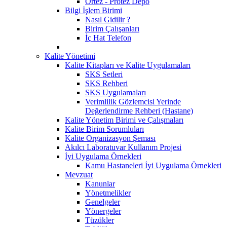
Ortez - Protez Depo
Bilgi İşlem Birimi
Nasıl Gidilir ?
Birim Çalışanları
İç Hat Telefon
Kalite Yönetimi
Kalite Kitapları ve Kalite Uygulamaları
SKS Setleri
SKS Rehberi
SKS Uygulamaları
Verimlilik Gözlemcisi Yerinde
Değerlendirme Rehberi (Hastane)
Kalite Yönetim Birimi ve Çalışmaları
Kalite Birim Sorumluları
Kalite Organizasyon Şeması
Akılcı Laboratuvar Kullanım Projesi
İyi Uygulama Örnekleri
Kamu Hastaneleri İyi Uygulama Örnekleri
Mevzuat
Kanunlar
Yönetmelikler
Genelgeler
Yönergeler
Tüzükler