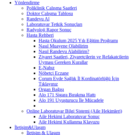
Yönlendirme
Poliklinik Çalışma Saatleri
Doktor Çalışma Tablosu
Randevu Al
Laboratuvar Tetkik Sonuçları
Radyoloji Rapor Sonuç
Hasta Rehberi
Hasta Okulum 2025 Yılı Eğitim Proğramı
Nasıl Muayene Olabilirim
Nasıl Randevu Alabilirim?
Ziyaret Saatleri, Ziyaretçilerin ve Refakatçilerin
Uyması Gereken Kurallar
E-Nabız
Nöbetçi Eczane
Çorum Evde Sağlık İl Kordinatörlüğü İçin
Tıklayınız
Organ Bağışı
Alo 171 Sigara Bırakma Hattı
Alo 191 Uyuşturucu İle Mücadele
Online Laboratuvar Bilgi Sistemi (Aile Hekimleri)
Aile Hekimi Laboratuvar Sonuç
Aile Hekimi Kullanma Klavuzu
İletişim&Ulaşım
İletişim & Ulaşım