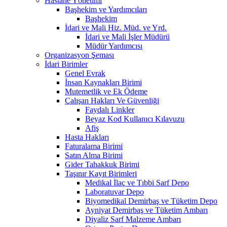
Hastane Yönetimi
Başhekim ve Yardımcıları
Başhekim
İdari ve Mali Hiz. Müd. ve Yrd.
İdari ve Mali İşler Müdürü
Müdür Yardımcısı
Organizasyon Şeması
İdari Birimler
Genel Evrak
İnsan Kaynakları Birimi
Mutemetlik ve Ek Ödeme
Çalışan Hakları Ve Güvenliği
Faydalı Linkler
Beyaz Kod Kullanıcı Kılavuzu
Afiş
Hasta Hakları
Faturalama Birimi
Satın Alma Birimi
Gider Tahakkuk Birimi
Taşınır Kayıt Birimleri
Medikal İlaç ve Tıbbi Sarf Depo
Laboratuvar Depo
Biyomedikal Demirbaş ve Tüketim Depo
Ayniyat Demirbaş ve Tüketim Ambarı
Diyaliz Sarf Malzeme Ambarı