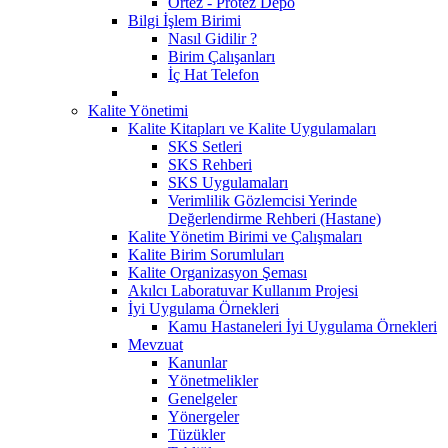
Ortez - Protez Depo
Bilgi İşlem Birimi
Nasıl Gidilir ?
Birim Çalışanları
İç Hat Telefon
Kalite Yönetimi
Kalite Kitapları ve Kalite Uygulamaları
SKS Setleri
SKS Rehberi
SKS Uygulamaları
Verimlilik Gözlemcisi Yerinde
Değerlendirme Rehberi (Hastane)
Kalite Yönetim Birimi ve Çalışmaları
Kalite Birim Sorumluları
Kalite Organizasyon Şeması
Akılcı Laboratuvar Kullanım Projesi
İyi Uygulama Örnekleri
Kamu Hastaneleri İyi Uygulama Örnekleri
Mevzuat
Kanunlar
Yönetmelikler
Genelgeler
Yönergeler
Tüzükler