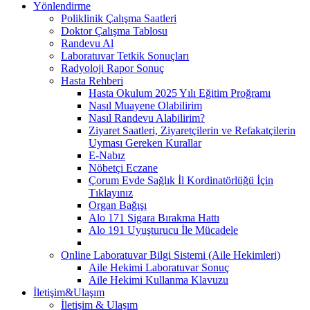
Yönlendirme
Poliklinik Çalışma Saatleri
Doktor Çalışma Tablosu
Randevu Al
Laboratuvar Tetkik Sonuçları
Radyoloji Rapor Sonuç
Hasta Rehberi
Hasta Okulum 2025 Yılı Eğitim Proğramı
Nasıl Muayene Olabilirim
Nasıl Randevu Alabilirim?
Ziyaret Saatleri, Ziyaretçilerin ve Refakatçilerin
Uyması Gereken Kurallar
E-Nabız
Nöbetçi Eczane
Çorum Evde Sağlık İl Kordinatörlüğü İçin
Tıklayınız
Organ Bağışı
Alo 171 Sigara Bırakma Hattı
Alo 191 Uyuşturucu İle Mücadele
Online Laboratuvar Bilgi Sistemi (Aile Hekimleri)
Aile Hekimi Laboratuvar Sonuç
Aile Hekimi Kullanma Klavuzu
İletişim&Ulaşım
İletişim & Ulaşım