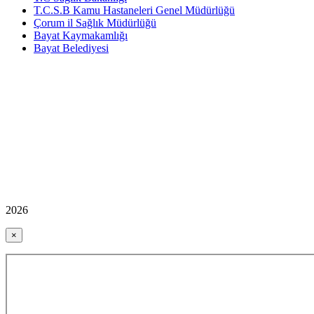
T.C.S.B Kamu Hastaneleri Genel Müdürlüğü
Çorum il Sağlık Müdürlüğü
Bayat Kaymakamlığı
Bayat Belediyesi
2026
×