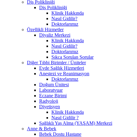
Diş Polikliniği
Diş Polikliniği
Klinik Hakkında
Nasıl Gidilir?
Doktorlarımız
Özellikli Hizmetler
Diyaliz Merkezi
Klinik Hakkında
Nasıl Gidilir?
Doktorlarımız
Sıkça Sorulan Sorular
Diğer Tıbbi Birimler / Üniteler
Evde Sağlık Hizmetleri
Anestezi ve Reanimasyon
Doktorlarımız
Doğum Ünitesi
Laboratvuar
Eczane Birimi
Radyoloji
Diyetisyen
Klinik Hakkında
Nasıl Gidilir ?
Sağlıklı Yaş Alma (YAŞAM) Merkezi
Anne & Bebek
Bebek Dostu Hastane