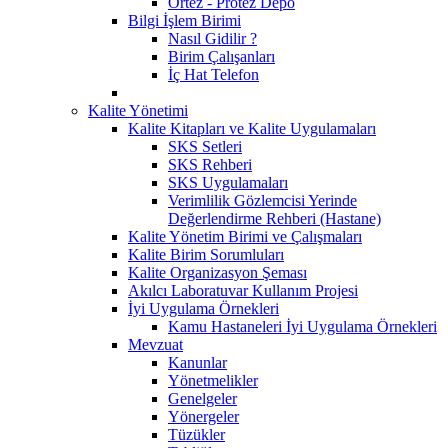
Ortez - Protez Depo
Bilgi İşlem Birimi
Nasıl Gidilir ?
Birim Çalışanları
İç Hat Telefon
Kalite Yönetimi
Kalite Kitapları ve Kalite Uygulamaları
SKS Setleri
SKS Rehberi
SKS Uygulamaları
Verimlilik Gözlemcisi Yerinde
Değerlendirme Rehberi (Hastane)
Kalite Yönetim Birimi ve Çalışmaları
Kalite Birim Sorumluları
Kalite Organizasyon Şeması
Akılcı Laboratuvar Kullanım Projesi
İyi Uygulama Örnekleri
Kamu Hastaneleri İyi Uygulama Örnekleri
Mevzuat
Kanunlar
Yönetmelikler
Genelgeler
Yönergeler
Tüzükler