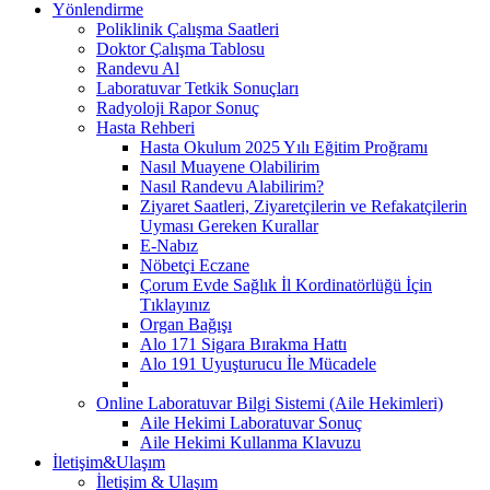
Yönlendirme
Poliklinik Çalışma Saatleri
Doktor Çalışma Tablosu
Randevu Al
Laboratuvar Tetkik Sonuçları
Radyoloji Rapor Sonuç
Hasta Rehberi
Hasta Okulum 2025 Yılı Eğitim Proğramı
Nasıl Muayene Olabilirim
Nasıl Randevu Alabilirim?
Ziyaret Saatleri, Ziyaretçilerin ve Refakatçilerin
Uyması Gereken Kurallar
E-Nabız
Nöbetçi Eczane
Çorum Evde Sağlık İl Kordinatörlüğü İçin
Tıklayınız
Organ Bağışı
Alo 171 Sigara Bırakma Hattı
Alo 191 Uyuşturucu İle Mücadele
Online Laboratuvar Bilgi Sistemi (Aile Hekimleri)
Aile Hekimi Laboratuvar Sonuç
Aile Hekimi Kullanma Klavuzu
İletişim&Ulaşım
İletişim & Ulaşım