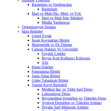
Hastane Yönetimi
Başhekim ve Yardımcıları
Başhekim
İdari ve Mali Hiz. Müd. ve Yrd.
İdari ve Mali İşler Müdürü
Müdür Yardımcısı
Organizasyon Şeması
İdari Birimler
Genel Evrak
İnsan Kaynakları Birimi
Mutemetlik ve Ek Ödeme
Çalışan Hakları Ve Güvenliği
Faydalı Linkler
Beyaz Kod Kullanıcı Kılavuzu
Afiş
Hasta Hakları
Faturalama Birimi
Satın Alma Birimi
Gider Tahakkuk Birimi
Taşınır Kayıt Birimleri
Medikal İlaç ve Tıbbi Sarf Depo
Laboratuvar Depo
Biyomedikal Demirbaş ve Tüketim Depo
Ayniyat Demirbaş ve Tüketim Ambarı
Diyaliz Sarf Malzeme Ambarı