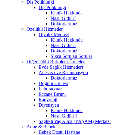
Diş Polikliniği
Diş Polikliniği
Klinik Hakkında
Nasıl Gidilir?
Doktorlarımız
Özellikli Hizmetler
Diyaliz Merkezi
Klinik Hakkında
Nasıl Gidilir?
Doktorlarımız
Sıkça Sorulan Sorular
Diğer Tıbbi Birimler / Üniteler
Evde Sağlık Hizmetleri
Anestezi ve Reanimasyon
Doktorlarımız
Doğum Ünitesi
Laboratvuar
Eczane Birimi
Radyoloji
Diyetisyen
Klinik Hakkında
Nasıl Gidilir ?
Sağlıklı Yaş Alma (YAŞAM) Merkezi
Anne & Bebek
Bebek Dostu Hastane