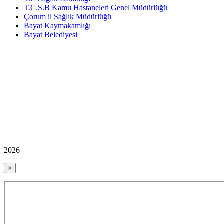
T.C.S.B Kamu Hastaneleri Genel Müdürlüğü
Çorum il Sağlık Müdürlüğü
Bayat Kaymakamlığı
Bayat Belediyesi
2026
×